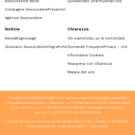
Assicurazioni Moto
Quixa
Allianz Direct
GenialClick
Compagnie Assicurative
Preventivi
Agenzie Assicurative
Notizie
Chiarezza
News
Blog
Consigli
Chi siamo
Tutto su di noi
Contatti
Glossario Assicurativo
Infografiche
Domande Frequenti
Privacy – old
Informativa Cookies
Risparmia con Chiarezza
Mappa del sito
Chiarezza è un brand di Howden S.p.A. Iscritta al Registro Unico degli Intermediari
Assicurativi e Riassicurativi – Sezione B – nr. 114899 del 16/04/2007 Capitale sociale
€ 7.617.193,51 i.v. – C.F./P.IVA/REA IT09743130156 – Sede Legale: via Costanza
Arconati, 1 – 20135 Milano Tel.
02 89050796
Autorità competente alla vigilanza dell’attività svolta: IVASS – Istituto per la Vigilanza
sulle Assicurazioni, Via del Quirinale 21 – 00187 Roma.