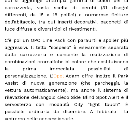
cui si aggiunge un’ampia gamma di colori per la
carrozzeria, vasta scelta di cerchi (31 disegni
differenti, da 15 a 18 pollici) e numerose finiture
dell’abitacolo, tra cui inserti decorativi, pacchetti di
luce diffusa e diversi tipi di rivestimenti.
C’è poi un OPC Line Pack con paraurti e spoiler più
aggressivi. Il tetto “sospeso” è visivamente separato
dalla carrozzeria e consente la realizzazione di
combinazioni cromatiche bi-colore che costituiscono
la prima immediata possibilità di
personalizzazione. L’
Opel
Adam offre inoltre il Park
Assist di nuova generazione (che parcheggia la
vettura automaticamente), ma anche il sistema di
rilevazione dell’angolo cieco Side Blind Spot Alert e il
servosterzo con modalità City “light touch”. È
possibile ordinarla da dicembre. A febbraio la
vedremo nelle concessionarie.