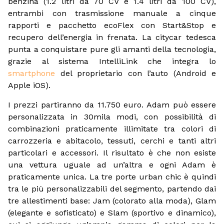
benzina (1.2 litri da 70 CV e 1.4 litri da 100 CV),
entrambi con trasmissione manuale a cinque
rapporti e pacchetto ecoFlex con Start&Stop e
recupero dell’energia in frenata. La citycar tedesca
punta a conquistare pure gli amanti della tecnologia,
grazie al sistema IntelliLink che integra lo
smartphone
del proprietario con l’auto (Android e
Apple iOS).
I prezzi partiranno da 11.750 euro. Adam può essere
personalizzata in 30mila modi, con possibilità di
combinazioni praticamente illimitate tra colori di
carrozzeria e abitacolo, tessuti, cerchi e tanti altri
particolari e accessori. Il risultato è che non esiste
una vettura uguale ad un’altra e ogni Adam è
praticamente unica. La tre porte urban chic è quindi
tra le più personalizzabili del segmento, partendo dai
tre allestimenti base: Jam (colorato alla moda), Glam
(elegante e sofisticato) e Slam (sportivo e dinamico),