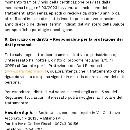
momento tramite l’invio della certificazione prevista dalla
medesima Legge n°193/2023 l’avvenuta conclusione dei
trattamenti attivi senza episodi di recidiva da oltre 10 anni o da
oltre 5 anni in caso di malattia insorta prima del ventunesimo
anno di età o nei diversi termini indicati dal Ministero della Salute
per specifiche patologie oncologiche.
9. Esercizio dei diritti – Responsabile per la protezione dei
dati personali
Fatto salvo ogni altro ricorso amministrativo o giurisdizionale,
l’Interessato ha inoltre il diritto di proporre reclamo (art. 77
GDPR) al Garante per la Protezione dei Dati Personali
(
www.garanteprivacy.it
), qualora ritenga che il trattamento che lo
riguarda violi la disciplina vigente in materia di protezione dei dati
personali.
Per esercitare i diritti di cui sopra ai sensi degli artt. 15 ss. del
Regolamento, ciascun Interessato potrà rivolgersi al Titolare del
trattamento:
Howden S.p.A.
, a Socio Unico, con sede legale in Via Costanza
Arconati, 1 – 20135 – Milano (MI).
Partita IVA e Codice Fiscale 09743130156
Telefono 02/54679.1