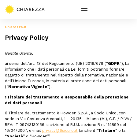
Chiarezza.it
Privacy Policy
Gentile Utente
,
ai sensi dell’art. 13 del Regolamento (UE) 2016/679 (“
GDPR
”), La
informiamo che i dati personali da Lei forniti potranno formare
oggetto di trattamento nel rispetto della normativa, nazionale e
dell’Unione Europea, in materia di protezione dei dati personali
(“
Normativa Vigente
”).
1.Titolare del trattamento e Responsabile della protezione
dei dati personali
Il Titolare del trattamento è Howden S.p.A., a Socio Unico, con
sede in Via Costanza Arconati, 1 – 20135 – Milano (MI), C.F. / P.IVA /
REA: IT 09743130156, iscrizione al R.U.I. sezione B n. 114899 del
16/04/2007, e-mail
privacy@6sicuro.it
(anche il “
Titolare
“ o la
“
Società
” o “Howden”).