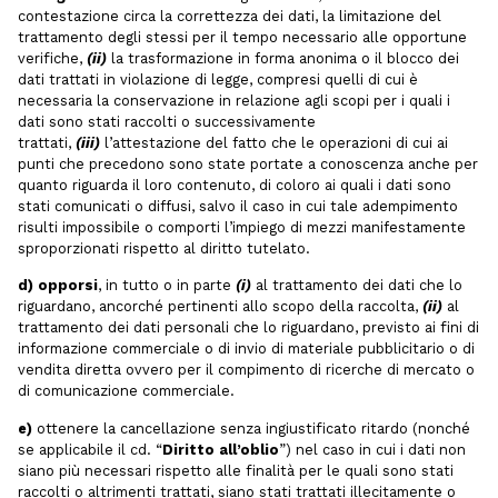
contestazione circa la correttezza dei dati, la limitazione del
trattamento degli stessi per il tempo necessario alle opportune
verifiche,
(ii)
la trasformazione in forma anonima o il blocco dei
dati trattati in violazione di legge, compresi quelli di cui è
necessaria la conservazione in relazione agli scopi per i quali i
dati sono stati raccolti o successivamente
trattati,
(iii)
l’attestazione del fatto che le operazioni di cui ai
punti che precedono sono state portate a conoscenza anche per
quanto riguarda il loro contenuto, di coloro ai quali i dati sono
stati comunicati o diffusi, salvo il caso in cui tale adempimento
risulti impossibile o comporti l’impiego di mezzi manifestamente
sproporzionati rispetto al diritto tutelato.
d) opporsi
, in tutto o in parte
(i)
al trattamento dei dati che lo
riguardano, ancorché pertinenti allo scopo della raccolta,
(ii)
al
trattamento dei dati personali che lo riguardano, previsto ai fini di
informazione commerciale o di invio di materiale pubblicitario o di
vendita diretta ovvero per il compimento di ricerche di mercato o
di comunicazione commerciale.
e)
ottenere la cancellazione senza ingiustificato ritardo (nonché
se applicabile il cd. “
Diritto all’oblio
”) nel caso in cui i dati non
siano più necessari rispetto alle finalità per le quali sono stati
raccolti o altrimenti trattati, siano stati trattati illecitamente o