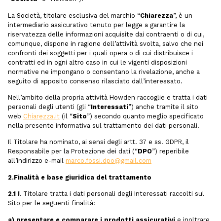
La Società, titolare esclusiva del marchio “
Chiarezza
”, è un
intermediario assicurativo tenuto per legge a garantire la
riservatezza delle informazioni acquisite dai contraenti o di cui,
comunque, dispone in ragione dell’attività svolta, salvo che nei
confronti dei soggetti per i quali opera o di cui distribuisce i
contratti ed in ogni altro caso in cui le vigenti disposizioni
normative ne impongano o consentano la rivelazione, anche a
seguito di apposito consenso rilasciato dall’interessato.
Nell’ambito della propria attività Howden raccoglie e tratta i dati
personali degli utenti (gli “
Interessati
”) anche tramite il sito
web
Chiarezza.it
(il “
Sito
”) secondo quanto meglio specificato
nella presente informativa sul trattamento dei dati personali.
Il Titolare ha nominato, ai sensi degli artt. 37 e ss. GDPR, il
Responsabile per la Protezione dei dati (“
DPO
”) reperibile
all’indirizzo e-mail
marco.fossi.dpo@gmail.com
2.Finalità e base giuridica del trattamento
2.1
Il Titolare tratta i dati personali degli Interessati raccolti sul
Sito per le seguenti finalità:
a) presentare e comparare i prodotti assicurativi
e inoltrare