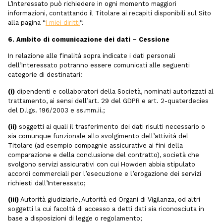
L’Interessato può richiedere in ogni momento maggiori
informazioni, contattando il Titolare ai recapiti disponibili sul Sito
alla pagina “
I miei diritti
“.
6. Ambito di comunicazione dei dati – Cessione
In relazione alle finalità sopra indicate i dati personali
dell’Interessato potranno essere comunicati alle seguenti
categorie di destinatari:
(i)
dipendenti e collaboratori della Società, nominati autorizzati al
trattamento, ai sensi dell’art. 29 del GDPR e art. 2-quaterdecies
del D.lgs. 196/2003 e ss.mm.ii.;
(ii)
soggetti ai quali il trasferimento dei dati risulti necessario o
sia comunque funzionale allo svolgimento dell’attività del
Titolare (ad esempio compagnie assicurative ai fini della
comparazione e della conclusione del contratto), società che
svolgono servizi assicurativi con cui Howden abbia stipulato
accordi commerciali per l’esecuzione e l’erogazione dei servizi
richiesti dall’Interessato;
(iii)
Autorità giudiziarie, Autorità ed Organi di Vigilanza, od altri
soggetti la cui facoltà di accesso a detti dati sia riconosciuta in
base a disposizioni di legge o regolamento;