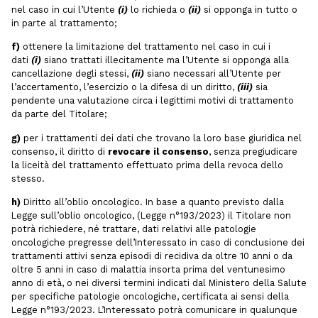
nel caso in cui l’Utente
(i)
lo richieda o
(ii)
si opponga in tutto o
in parte al trattamento;
f)
ottenere la limitazione del trattamento nel caso in cui i
dati
(i)
siano trattati illecitamente ma l’Utente si opponga alla
cancellazione degli stessi,
(ii)
siano necessari all’Utente per
l’accertamento, l’esercizio o la difesa di un diritto,
(iii)
sia
pendente una valutazione circa i legittimi motivi di trattamento
da parte del Titolare;
g)
per i trattamenti dei dati che trovano la loro base giuridica nel
consenso, il diritto di
revocare il consenso
, senza pregiudicare
la liceità del trattamento effettuato prima della revoca dello
stesso.
h)
Diritto all’oblio oncologico. In base a quanto previsto dalla
Legge sull’oblio oncologico, (Legge n°193/2023) il Titolare non
potrà richiedere, né trattare, dati relativi alle patologie
oncologiche pregresse dell’Interessato in caso di conclusione dei
trattamenti attivi senza episodi di recidiva da oltre 10 anni o da
oltre 5 anni in caso di malattia insorta prima del ventunesimo
anno di età, o nei diversi termini indicati dal Ministero della Salute
per specifiche patologie oncologiche, certificata ai sensi della
Legge n°193/2023. L’Interessato potrà comunicare in qualunque