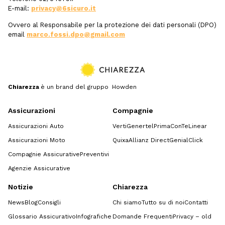
E-mail:
privacy@6sicuro.it
Ovvero al Responsabile per la protezione dei dati personali (DPO)
email
marco.fossi.dpo@gmail.com
Chiarezza
è un brand del gruppo Howden
Assicurazioni
Compagnie
Assicurazioni Auto
Verti
Genertel
Prima
ConTe
Linear
Assicurazioni Moto
Quixa
Allianz Direct
GenialClick
Compagnie Assicurative
Preventivi
Agenzie Assicurative
Notizie
Chiarezza
News
Blog
Consigli
Chi siamo
Tutto su di noi
Contatti
Glossario Assicurativo
Infografiche
Domande Frequenti
Privacy – old