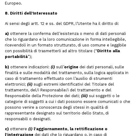
Europeo.
8. Diritti dell’Interessato
Ai sensi degli artt. 12 e ss. del GDPR, l’Utente ha il diritto di:
a)
ottenere la conferma dell’esistenza o meno di dati personali
che lo riguardano e la loro comunicazione in forma intellegibile,
ricevendoli in un formato strutturato, di uso comune e leggibile
con possibilità di trasmetterli ad altro titolare (“
Diritto alla
portabilità
”);
b)
ottenere indicazioni:
(i)
sull’
origine
dei dati personali, sulle
finalità e sulle modalità del trattamento, sulla logica applicata in
caso di trattamento effettuato con l’ausilio di strumenti
elettronici;
(ii)
sugli estremi identificativi del Titolare del
trattamento, del/i Responsabile/i del trattamento e del
Responsabile della Protezione dei dati;
(iii)
sui soggetti o le
categorie di soggetti a cui i dati possono essere comunicati o che
possono venire a conoscenza degli stessi in qualità di
rappresentante designato sul territorio dello Stato, di
responsabili o designati.
c)
ottenere
(i)
l’aggiornamento, la rettificazione o
l’integrazione
dei dati che lo riguardano o, in caso di