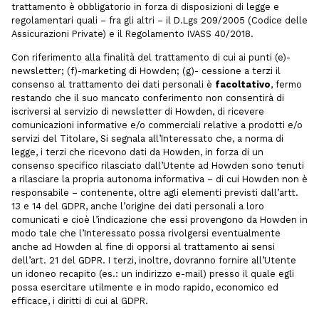
trattamento è obbligatorio in forza di disposizioni di legge e
regolamentari quali – fra gli altri – il D.Lgs 209/2005 (Codice delle
Assicurazioni Private) e il Regolamento IVASS 40/2018.
Con riferimento alla finalità del trattamento di cui ai punti (e)-
newsletter; (f)-marketing di Howden; (g)- cessione a terzi il
consenso al trattamento dei dati personali è
facoltativo
, fermo
restando che il suo mancato conferimento non consentirà di
iscriversi al servizio di newsletter di Howden, di ricevere
comunicazioni informative e/o commerciali relative a prodotti e/o
servizi del Titolare, Si segnala all’Interessato che, a norma di
legge, i terzi che ricevono dati da Howden, in forza di un
consenso specifico rilasciato dall’Utente ad Howden sono tenuti
a rilasciare la propria autonoma informativa – di cui Howden non è
responsabile – contenente, oltre agli elementi previsti dall’artt.
13 e 14 del GDPR, anche l’origine dei dati personali a loro
comunicati e cioè l’indicazione che essi provengono da Howden in
modo tale che l’Interessato possa rivolgersi eventualmente
anche ad Howden al fine di opporsi al trattamento ai sensi
dell’art. 21 del GDPR. I terzi, inoltre, dovranno fornire all’Utente
un idoneo recapito (es.: un indirizzo e-mail) presso il quale egli
possa esercitare utilmente e in modo rapido, economico ed
efficace, i diritti di cui al GDPR.