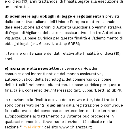
è di dieci (10) anni trattandosi di finalità legate alla esecuzione di
un contratto.
d) adempiere agli obblighi di legge e regolamentari
previsti
dalla normativa italiana, dell’Unione Europea o internazionale,
dare esecuzione ad ordini di Autorità Giudiziaria o Amministrativa,
di Organi di Vigilanza del sistema assicurativo, di altre Autorità di
Vigilanza. La base giuridica per questa finalità è l’adempimento di
obblighi legali (art. 6, par. 1, lett. c) GDPR);
Il termine di ritenzione dei dati relativi alle finalità è di dieci (10)
anni.
e) iscrizione alla newsletter
: ricevere da Howden
comunicazioni inerenti notizie dal mondo assicurativo,
automobilistico, della tecnologia, del commercio così come
dell’attualità nel senso più esteso. La base giuridica per questa
finalità è il consenso dell’Interessato (art. 6, par. 1, lett. a) GDPR.
In relazione alla finalità di invio della newsletter, i dati trattati
sono conservati per 2 (
due) anni
dalla registrazione o comunque
fino alla revoca del consenso se antecedente a tale termine o
all’opposizione al trattamento cui l’utente può procedere in
qualsiasi momento, attraverso le funzionalità indicate nella
sezione “
I miei diritti
“ del sito www.Chiarezza.it;