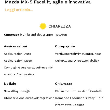
Mazda MX-5 Facelift, agile e innovativa
Leggi articolo...
Chiarezza
è un brand del gruppo Howden
Assicurazioni
Compagnie
Assicurazioni Auto
Verti
Genertel
Prima
ConTe
Linear
Assicurazioni Moto
Quixa
Allianz Direct
GenialClick
Compagnie Assicurative
Preventivi
Agenzie Assicurative
Notizie
Chiarezza
News
Blog
Consigli
Chi siamo
Tutto su di noi
Contatti
Glossario Assicurativo
Infografiche
Domande Frequenti
Privacy – old
Informativa Cookies