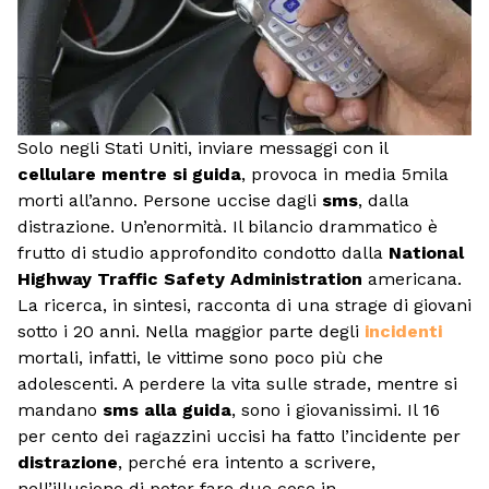
Solo negli Stati Uniti, inviare messaggi con il
cellulare mentre si guida
, provoca in media 5mila
morti all’anno. Persone uccise dagli
sms
, dalla
distrazione. Un’enormità. Il bilancio drammatico è
frutto di studio approfondito condotto dalla
National
Highway Traffic Safety Administration
americana.
La ricerca, in sintesi, racconta di una strage di giovani
sotto i 20 anni. Nella maggior parte degli
incidenti
mortali, infatti, le vittime sono poco più che
adolescenti. A perdere la vita sulle strade, mentre si
mandano
sms alla guida
, sono i giovanissimi. Il 16
per cento dei ragazzini uccisi ha fatto l’incidente per
distrazione
, perché era intento a scrivere,
nell’illusione di poter fare due cose in