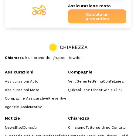
Assicurazione moto
Calcola un
preventivo
Chiarezza
è un brand del gruppo Howden
Assicurazioni
Compagnie
Assicurazioni Auto
Verti
Genertel
Prima
ConTe
Linear
Assicurazioni Moto
Quixa
Allianz Direct
GenialClick
Compagnie Assicurative
Preventivi
Agenzie Assicurative
Notizie
Chiarezza
News
Blog
Consigli
Chi siamo
Tutto su di noi
Contatti
Glossario Assicurativo
Infografiche
Domande Frequenti
Privacy – old