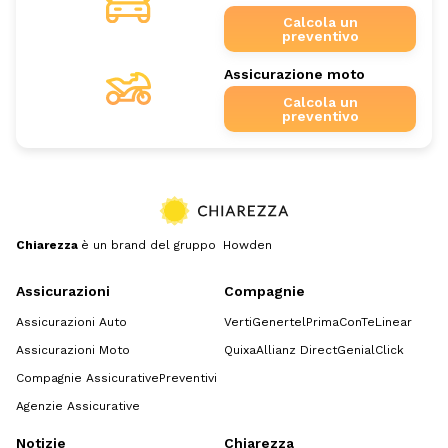
Calcola un
preventivo
Assicurazione moto
Calcola un
preventivo
Chiarezza
è un brand del gruppo Howden
Assicurazioni
Compagnie
Assicurazioni Auto
Verti
Genertel
Prima
ConTe
Linear
Assicurazioni Moto
Quixa
Allianz Direct
GenialClick
Compagnie Assicurative
Preventivi
Agenzie Assicurative
Notizie
Chiarezza