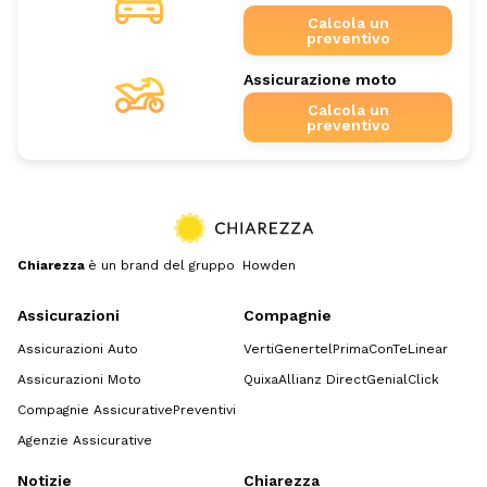
Calcola un
preventivo
Assicurazione moto
Calcola un
preventivo
Chiarezza
è un brand del gruppo Howden
Assicurazioni
Compagnie
Assicurazioni Auto
Verti
Genertel
Prima
ConTe
Linear
Assicurazioni Moto
Quixa
Allianz Direct
GenialClick
Compagnie Assicurative
Preventivi
Agenzie Assicurative
Notizie
Chiarezza