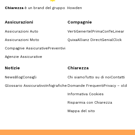
Chiarezza
è un brand del gruppo Howden
Assicurazioni
Compagnie
Assicurazioni Auto
Verti
Genertel
Prima
ConTe
Linear
Assicurazioni Moto
Quixa
Allianz Direct
GenialClick
Compagnie Assicurative
Preventivi
Agenzie Assicurative
Notizie
Chiarezza
News
Blog
Consigli
Chi siamo
Tutto su di noi
Contatti
Glossario Assicurativo
Infografiche
Domande Frequenti
Privacy – old
Informativa Cookies
Risparmia con Chiarezza
Mappa del sito