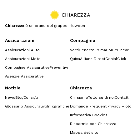
Chiarezza
è un brand del gruppo Howden
Assicurazioni
Compagnie
Assicurazioni Auto
Verti
Genertel
Prima
ConTe
Linear
Assicurazioni Moto
Quixa
Allianz Direct
GenialClick
Compagnie Assicurative
Preventivi
Agenzie Assicurative
Notizie
Chiarezza
News
Blog
Consigli
Chi siamo
Tutto su di noi
Contatti
Glossario Assicurativo
Infografiche
Domande Frequenti
Privacy – old
Informativa Cookies
Risparmia con Chiarezza
Mappa del sito