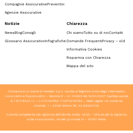
Compagnie Assicurative
Preventivi
Agenzie Assicurative
Notizie
Chiarezza
News
Blog
Consigli
Chi siamo
Tutto su di noi
Contatti
Glossario Assicurativo
Infografiche
Domande Frequenti
Privacy – old
Informativa Cookies
Risparmia con Chiarezza
Mappa del sito
Chiarezza è un brand di Howden S.p.A. Iscritta al Registro Unico degli Intermediari
Assicurativi e Riassicurativi – Sezione B – nr. 114899 del 16/04/2007 Capitale sociale
€ 7.617.193,51 i.v. – C.F./P.IVA/REA IT09743130156 – Sede Legale: via Costanza
Arconati, 1 – 20135 Milano Tel.
02 89050796
Autorità competente alla vigilanza dell’attività svolta: IVASS – Istituto per la Vigilanza
sulle Assicurazioni, Via del Quirinale 21 – 00187 Roma.