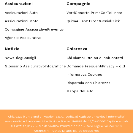
Assicurazioni
Compagnie
Assicurazioni Auto
Verti
Genertel
Prima
ConTe
Linear
Assicurazioni Moto
Quixa
Allianz Direct
GenialClick
Compagnie Assicurative
Preventivi
Agenzie Assicurative
Notizie
Chiarezza
News
Blog
Consigli
Chi siamo
Tutto su di noi
Contatti
Glossario Assicurativo
Infografiche
Domande Frequenti
Privacy – old
Informativa Cookies
Risparmia con Chiarezza
Mappa del sito
Chiarezza è un brand di Howden S.p.A. Iscritta al Registro Unico degli Intermediari
Assicurativi e Riassicurativi – Sezione B – nr. 114899 del 16/04/2007 Capitale sociale
€ 7.617.193,51 i.v. – C.F./P.IVA/REA IT09743130156 – Sede Legale: via Costanza
Arconati, 1 – 20135 Milano Tel.
02 89050796