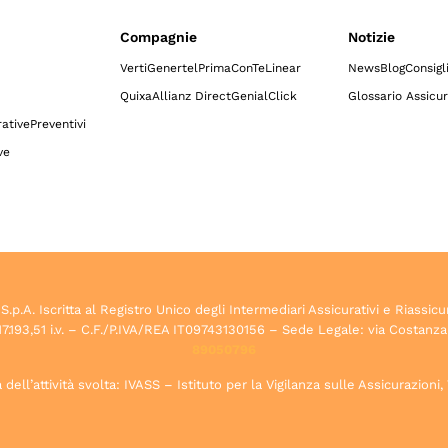
Compagnie
Notizie
Verti
Genertel
Prima
ConTe
Linear
News
Blog
Consigl
Quixa
Allianz Direct
GenialClick
Glossario Assicur
ative
Preventivi
ve
.A. Iscritta al Registro Unico degli Intermediari Assicurativi e Riassicu
7.193,51 i.v. – C.F./P.IVA/REA IT09743130156 – Sede Legale: via Costanza
89050796
dell’attività svolta: IVASS – Istituto per la Vigilanza sulle Assicurazioni