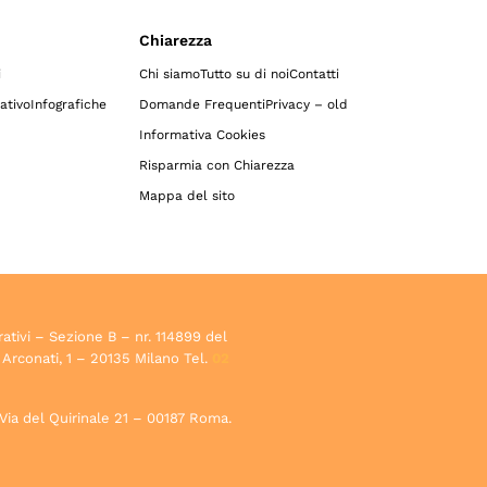
Chiarezza
i
Chi siamo
Tutto su di noi
Contatti
ativo
Infografiche
Domande Frequenti
Privacy – old
Informativa Cookies
Risparmia con Chiarezza
Mappa del sito
rativi – Sezione B – nr. 114899 del
 Arconati, 1 – 20135 Milano Tel.
02
, Via del Quirinale 21 – 00187 Roma.