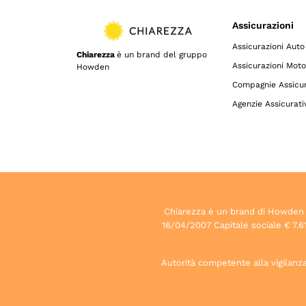
Assicurazioni
Assicurazioni Auto
Chiarezza
è un brand del gruppo
Assicurazioni Moto
Howden
Compagnie Assicur
Agenzie Assicurati
Chiarezza è un brand di Howden S.p
16/04/2007 Capitale sociale € 7.61
Autorità competente alla vigilanza 