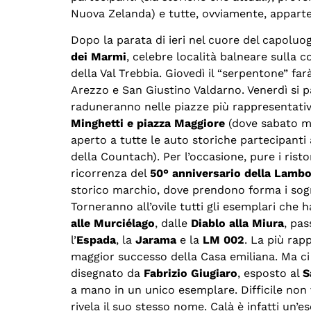
Nuova Zelanda) e tutte, ovviamente, apparte
Dopo la parata di ieri nel cuore del capolu
dei Marmi
, celebre località balneare sulla 
della Val Trebbia. Giovedì il “serpentone” fa
Arezzo e San Giustino Valdarno. Venerdì si p
raduneranno nelle piazze più rappresentati
Minghetti e piazza Maggiore
(dove sabato m
aperto a tutte le auto storiche partecipanti 
della Countach). Per l’occasione, pure i ris
ricorrenza del
50° anniversario della Lambo
storico marchio, dove prendono forma i sogn
Torneranno all’ovile tutti gli esemplari che h
alle Murciélago
, dalle
Diablo alla Miura
, pas
l’
Espada
, la
Jarama
e la
LM 002
. La più rap
maggior successo della Casa emiliana. Ma ci
disegnato da
Fabrizio Giugiaro
, esposto al
S
a mano in un unico esemplare. Difficile non
rivela il suo stesso nome. Calà è infatti un’