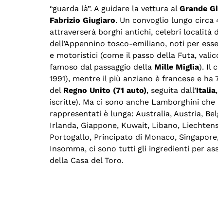
“guarda là”. A guidare la vettura al
Grande Gi
Fabrizio Giugiaro
. Un convoglio lungo circa 
attraverserà borghi antichi, celebri località 
dell’Appennino tosco-emiliano, noti per esse
e motoristici (come il passo della Futa, vali
famoso dal passaggio della
Mille Miglia
). Il
1991), mentre il più anziano è francese e h
del
Regno Unito (71 auto)
, seguita dall’
Italia
iscritte). Ma ci sono anche Lamborghini che a
rappresentati è lunga: Australia, Austria, Be
Irlanda, Giappone, Kuwait, Libano, Liechten
Portogallo, Principato di Monaco, Singapore,
Insomma, ci sono tutti gli ingredienti per as
della Casa del Toro.