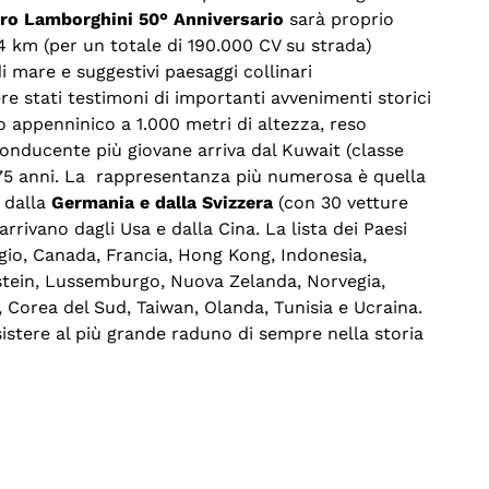
ro Lamborghini 50° Anniversario
sarà proprio
4 km (per un totale di 190.000 CV su strada)
di mare e suggestivi paesaggi collinari
re stati testimoni di importanti avvenimenti storici
co appenninico a 1.000 metri di altezza, reso
 conducente più giovane arriva dal Kuwait (classe
a 75 anni. La rappresentanza più numerosa è quella
, dalla
Germania e dalla Svizzera
(con 30 vetture
rrivano dagli Usa e dalla Cina. La lista dei Paesi
lgio, Canada, Francia, Hong Kong, Indonesia,
stein, Lussemburgo, Nuova Zelanda, Norvegia,
 Corea del Sud, Taiwan, Olanda, Tunisia e Ucraina.
sistere al più grande raduno di sempre nella storia