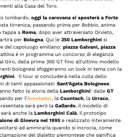
nenti alla Casa del Toro.
ogo lombardo,
oggi la carovana si sposterà a Forte
costa tirrenica, passando prima per Bobbio, anima
rà tappa a
Roma
, dopo aver attraversato Orvieto,
artirà per
Bologna
. Qui le
350 Lamborghini
si
ve del capoluogo emiliano:
piazza Galvani, piazza
attina è in programma un concorso di eleganza
al Giro, dalla prima 350 GT fino all’ultimo modello
toranti bolognesi sfoggeranno un look in tema con la
rghini
. Il tour si concluderà nella culla dello
i di tanti appassionati:
Sant’Agata Bolognese
.
anno fatto la storia della
Lamborghini
: dalle
GT
sando per l’
Aventador
, la
Countach
, la
Urraco
,
presentata sarà però la
Gallardo
, il modello di
 sarà anche la
Lamborghini Calà
, il prototipo
alone di Ginevra nel 1995
e realizzato interamente
 voltarsi ad ammirarla quando si incrocia, come
esclamazione del dialetto piemontese che significa