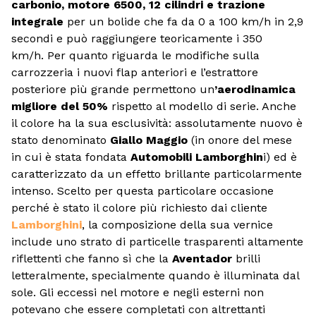
carbonio, motore 6500, 12 cilindri e trazione
integrale
per un bolide che fa da 0 a 100 km/h in 2,9
secondi e può raggiungere teoricamente i 350
km/h. Per quanto riguarda le modifiche sulla
carrozzeria i nuovi flap anteriori e l’estrattore
posteriore più grande permettono un
’aerodinamica
migliore del 50%
rispetto al modello di serie. Anche
il colore ha la sua esclusività: assolutamente nuovo è
stato denominato
Giallo Maggio
(in onore del mese
in cui è stata fondata
Automobili Lamborghin
i) ed è
caratterizzato da un effetto brillante particolarmente
intenso. Scelto per questa particolare occasione
perché è stato il colore più richiesto dai cliente
Lamborghini
, la composizione della sua vernice
include uno strato di particelle trasparenti altamente
riflettenti che fanno sì che la
Aventador
brilli
letteralmente, specialmente quando è illuminata dal
sole. Gli eccessi nel motore e negli esterni non
potevano che essere completati con altrettanti