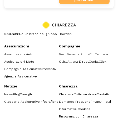
Chiarezza
è un brand del gruppo Howden
Assicurazioni
Compagnie
Assicurazioni Auto
Verti
Genertel
Prima
ConTe
Linear
Assicurazioni Moto
Quixa
Allianz Direct
GenialClick
Compagnie Assicurative
Preventivi
Agenzie Assicurative
Notizie
Chiarezza
News
Blog
Consigli
Chi siamo
Tutto su di noi
Contatti
Glossario Assicurativo
Infografiche
Domande Frequenti
Privacy – old
Informativa Cookies
Risparmia con Chiarezza