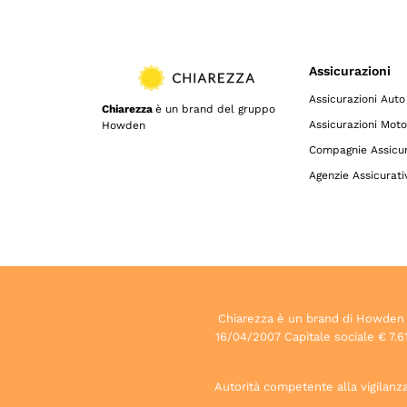
Assicurazioni
Assicurazioni Auto
Chiarezza
è un brand del gruppo
Assicurazioni Moto
Howden
Compagnie Assicur
Agenzie Assicurati
Chiarezza è un brand di Howden S.p
16/04/2007 Capitale sociale € 7.61
Autorità competente alla vigilanza 