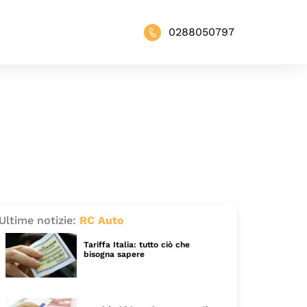
0288050797
Ultime notizie:
RC Auto
Tariffa Italia: tutto ciò che
bisogna sapere