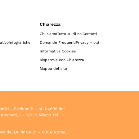
Chiarezza
i
Chi siamo
Tutto su di noi
Contatti
ativo
Infografiche
Domande Frequenti
Privacy – old
Informativa Cookies
Risparmia con Chiarezza
Mappa del sito
rativi – Sezione B – nr. 114899 del
 Arconati, 1 – 20135 Milano Tel.
02
, Via del Quirinale 21 – 00187 Roma.