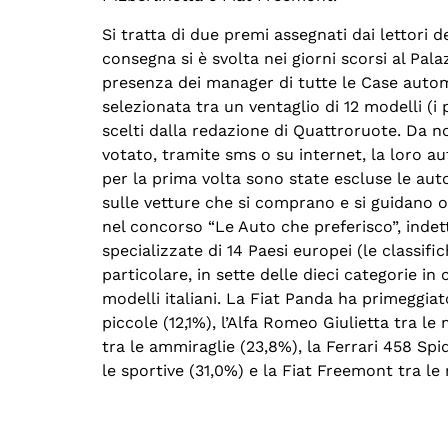
Si tratta di due premi assegnati dai lettori d
consegna si è svolta nei giorni scorsi al Pal
presenza dei manager di tutte le Case automo
selezionata tra un ventaglio di 12 modelli (i p
scelti dalla redazione di Quattroruote. Da 
votato, tramite sms o su internet, la loro aut
per la prima volta sono state escluse le auto 
sulle vetture che si comprano e si guidano o
nel concorso “Le Auto che preferisco”, indet
specializzate di 14 Paesi europei (le classif
particolare, in sette delle dieci categorie in
modelli italiani. La Fiat Panda ha primeggiato
piccole (12,1%), l’Alfa Romeo Giulietta tra l
tra le ammiraglie (23,8%), la Ferrari 458 Spid
le sportive (31,0%) e la Fiat Freemont tra l