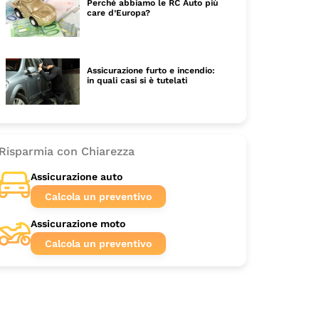
Perché abbiamo le RC Auto più
care d’Europa?
Assicurazione furto e incendio:
in quali casi si è tutelati
Risparmia con Chiarezza
Assicurazione auto
Calcola un preventivo
Assicurazione moto
Calcola un preventivo