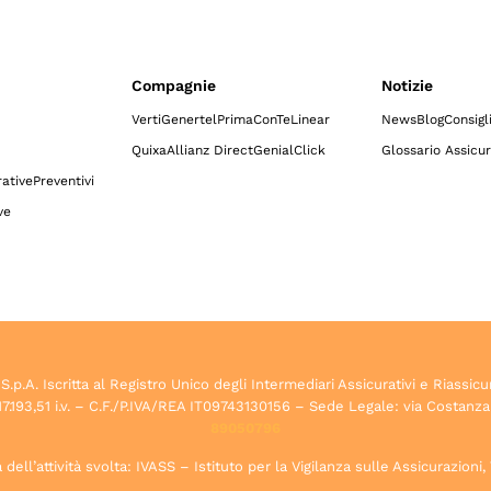
Compagnie
Notizie
Verti
Genertel
Prima
ConTe
Linear
News
Blog
Consigl
Quixa
Allianz Direct
GenialClick
Glossario Assicur
ative
Preventivi
ve
.A. Iscritta al Registro Unico degli Intermediari Assicurativi e Riassicu
7.193,51 i.v. – C.F./P.IVA/REA IT09743130156 – Sede Legale: via Costanza
89050796
dell’attività svolta: IVASS – Istituto per la Vigilanza sulle Assicurazioni