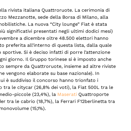
ella rivista italiana Quattroruote. La cerimonia di
azzo Mezzanotte, sede della Borsa di Milano, alla
bilistiche. La nuova “City lounge” Fiat è stata
iù significativi presentati negli ultimi dodici mesi)
novembre a dicembre oltre 48.500 elettori hanno
o preferita all’interno di questa lista, dalla quale
sportive. Si è deciso infatti di porre l’attenzione
gni giorno. Il Gruppo torinese si è imposto anche
to sempre da Quattroruote, insieme ad altre riviste
iche vengono elaborate su base nazionale). In
 cui è suddiviso il concorso hanno trionfato i
 tra le citycar (26,8% dei voti), la Fiat 500L tra le
e medio-piccole (23,4%), la
Maserati
Quattroporte
er tra le cabrio (18,7%), la Ferrari F12berlinetta tra
e monovolume (15,1%).