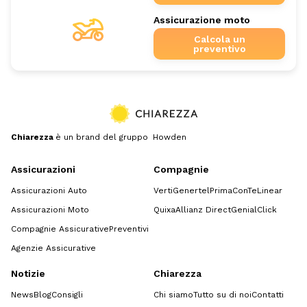
Assicurazione moto
Calcola un
preventivo
Chiarezza
è un brand del gruppo Howden
Assicurazioni
Compagnie
Assicurazioni Auto
Verti
Genertel
Prima
ConTe
Linear
Assicurazioni Moto
Quixa
Allianz Direct
GenialClick
Compagnie Assicurative
Preventivi
Agenzie Assicurative
Notizie
Chiarezza
News
Blog
Consigli
Chi siamo
Tutto su di noi
Contatti