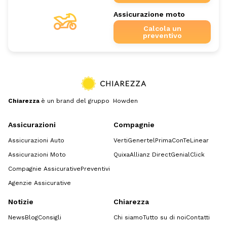
Assicurazione moto
Calcola un
preventivo
Chiarezza
è un brand del gruppo Howden
Assicurazioni
Compagnie
Assicurazioni Auto
Verti
Genertel
Prima
ConTe
Linear
Assicurazioni Moto
Quixa
Allianz Direct
GenialClick
Compagnie Assicurative
Preventivi
Agenzie Assicurative
Notizie
Chiarezza
News
Blog
Consigli
Chi siamo
Tutto su di noi
Contatti