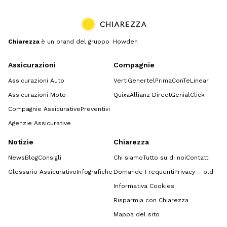
Chiarezza
è un brand del gruppo Howden
Assicurazioni
Compagnie
Assicurazioni Auto
Verti
Genertel
Prima
ConTe
Linear
Assicurazioni Moto
Quixa
Allianz Direct
GenialClick
Compagnie Assicurative
Preventivi
Agenzie Assicurative
Notizie
Chiarezza
News
Blog
Consigli
Chi siamo
Tutto su di noi
Contatti
Glossario Assicurativo
Infografiche
Domande Frequenti
Privacy – old
Informativa Cookies
Risparmia con Chiarezza
Mappa del sito