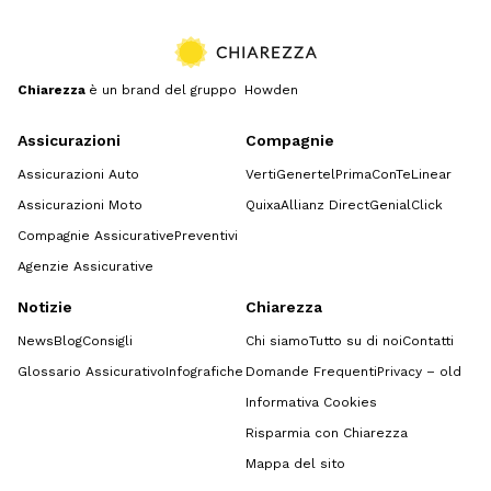
Chiarezza
è un brand del gruppo Howden
Assicurazioni
Compagnie
Assicurazioni Auto
Verti
Genertel
Prima
ConTe
Linear
Assicurazioni Moto
Quixa
Allianz Direct
GenialClick
Compagnie Assicurative
Preventivi
Agenzie Assicurative
Notizie
Chiarezza
News
Blog
Consigli
Chi siamo
Tutto su di noi
Contatti
Glossario Assicurativo
Infografiche
Domande Frequenti
Privacy – old
Informativa Cookies
Risparmia con Chiarezza
Mappa del sito