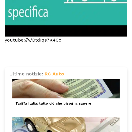
youtube://v/DtdIqs7K40c
Ultime notizie:
RC Auto
Tariffa Italia: tutto ciò che bisogna sapere