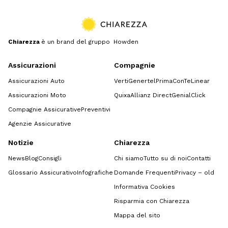
Chiarezza
è un brand del gruppo Howden
Assicurazioni
Compagnie
Assicurazioni Auto
Verti
Genertel
Prima
ConTe
Linear
Assicurazioni Moto
Quixa
Allianz Direct
GenialClick
Compagnie Assicurative
Preventivi
Agenzie Assicurative
Notizie
Chiarezza
News
Blog
Consigli
Chi siamo
Tutto su di noi
Contatti
Glossario Assicurativo
Infografiche
Domande Frequenti
Privacy – old
Informativa Cookies
Risparmia con Chiarezza
Mappa del sito