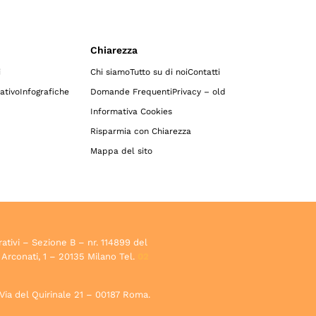
Chiarezza
i
Chi siamo
Tutto su di noi
Contatti
ativo
Infografiche
Domande Frequenti
Privacy – old
Informativa Cookies
Risparmia con Chiarezza
Mappa del sito
rativi – Sezione B – nr. 114899 del
 Arconati, 1 – 20135 Milano Tel.
02
, Via del Quirinale 21 – 00187 Roma.