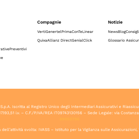
Compagnie
Notizie
Verti
Genertel
Prima
ConTe
Linear
News
Blog
Consigl
Quixa
Allianz Direct
GenialClick
Glossario Assicur
ative
Preventivi
ve
.A. Iscritta al Registro Unico degli Intermediari Assicurativi e Riassicu
7.193,51 i.v. – C.F./P.IVA/REA IT09743130156 – Sede Legale: via Costanza
89050796
dell’attività svolta: IVASS – Istituto per la Vigilanza sulle Assicurazioni