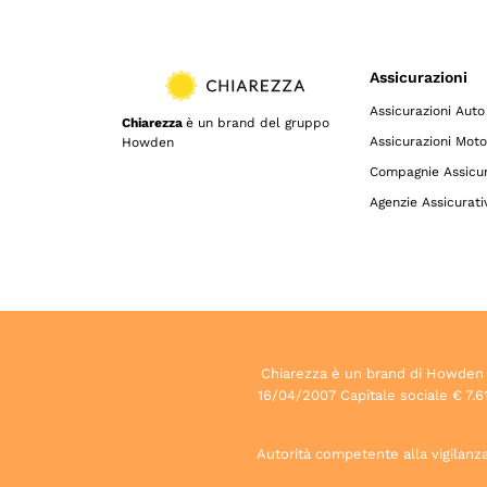
Assicurazioni
Assicurazioni Auto
Chiarezza
è un brand del gruppo
Assicurazioni Moto
Howden
Compagnie Assicur
Agenzie Assicurati
Chiarezza è un brand di Howden S.p
16/04/2007 Capitale sociale € 7.61
Autorità competente alla vigilanza 