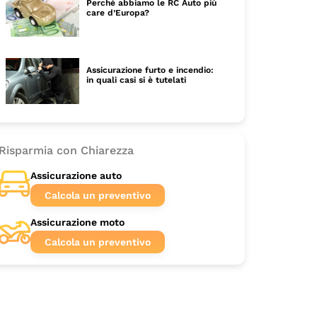
Perché abbiamo le RC Auto più
care d’Europa?
Assicurazione furto e incendio:
in quali casi si è tutelati
Risparmia con Chiarezza
Assicurazione auto
Calcola un preventivo
Assicurazione moto
Calcola un preventivo