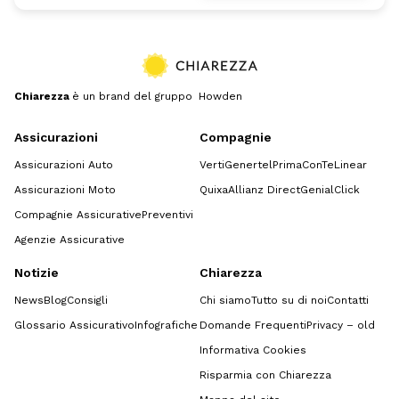
Chiarezza
è un brand del gruppo Howden
Assicurazioni
Compagnie
Assicurazioni Auto
Verti
Genertel
Prima
ConTe
Linear
Assicurazioni Moto
Quixa
Allianz Direct
GenialClick
Compagnie Assicurative
Preventivi
Agenzie Assicurative
Notizie
Chiarezza
News
Blog
Consigli
Chi siamo
Tutto su di noi
Contatti
Glossario Assicurativo
Infografiche
Domande Frequenti
Privacy – old
Informativa Cookies
Risparmia con Chiarezza