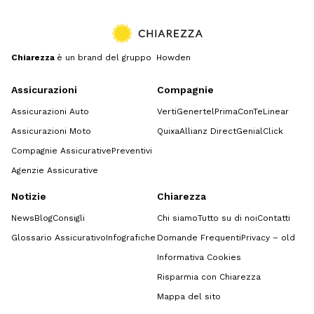
Chiarezza
è un brand del gruppo Howden
Assicurazioni
Compagnie
Assicurazioni Auto
Verti
Genertel
Prima
ConTe
Linear
Assicurazioni Moto
Quixa
Allianz Direct
GenialClick
Compagnie Assicurative
Preventivi
Agenzie Assicurative
Notizie
Chiarezza
News
Blog
Consigli
Chi siamo
Tutto su di noi
Contatti
Glossario Assicurativo
Infografiche
Domande Frequenti
Privacy – old
Informativa Cookies
Risparmia con Chiarezza
Mappa del sito