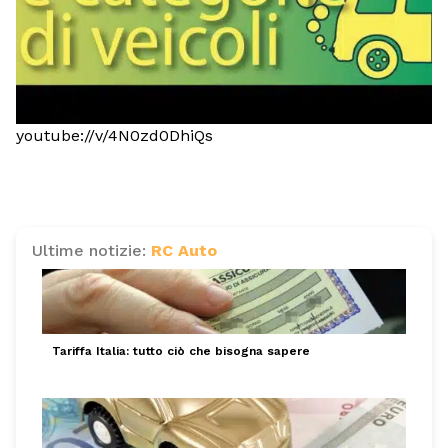
youtube://v/4N0zd0DhiQs
Ultime notizie:
RC Auto
Tariffa Italia: tutto ciò che bisogna sapere