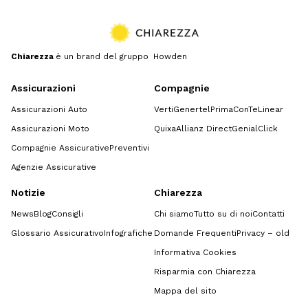
Chiarezza
è un brand del gruppo Howden
Assicurazioni
Compagnie
Assicurazioni Auto
Verti
Genertel
Prima
ConTe
Linear
Assicurazioni Moto
Quixa
Allianz Direct
GenialClick
Compagnie Assicurative
Preventivi
Agenzie Assicurative
Notizie
Chiarezza
News
Blog
Consigli
Chi siamo
Tutto su di noi
Contatti
Glossario Assicurativo
Infografiche
Domande Frequenti
Privacy – old
Informativa Cookies
Risparmia con Chiarezza
Mappa del sito