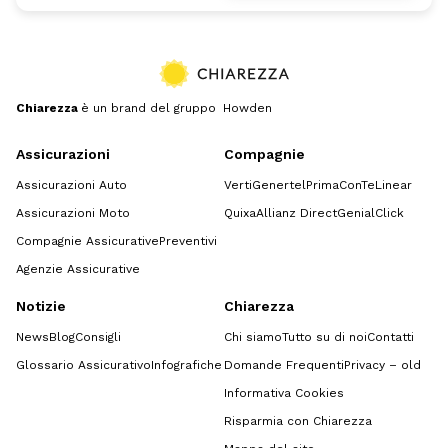
Chiarezza
è un brand del gruppo Howden
Assicurazioni
Compagnie
Assicurazioni Auto
Verti
Genertel
Prima
ConTe
Linear
Assicurazioni Moto
Quixa
Allianz Direct
GenialClick
Compagnie Assicurative
Preventivi
Agenzie Assicurative
Notizie
Chiarezza
News
Blog
Consigli
Chi siamo
Tutto su di noi
Contatti
Glossario Assicurativo
Infografiche
Domande Frequenti
Privacy – old
Informativa Cookies
Risparmia con Chiarezza