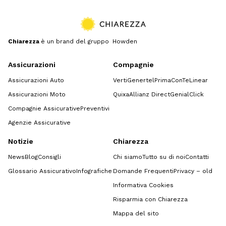
Chiarezza
è un brand del gruppo Howden
Assicurazioni
Compagnie
Assicurazioni Auto
Verti
Genertel
Prima
ConTe
Linear
Assicurazioni Moto
Quixa
Allianz Direct
GenialClick
Compagnie Assicurative
Preventivi
Agenzie Assicurative
Notizie
Chiarezza
News
Blog
Consigli
Chi siamo
Tutto su di noi
Contatti
Glossario Assicurativo
Infografiche
Domande Frequenti
Privacy – old
Informativa Cookies
Risparmia con Chiarezza
Mappa del sito