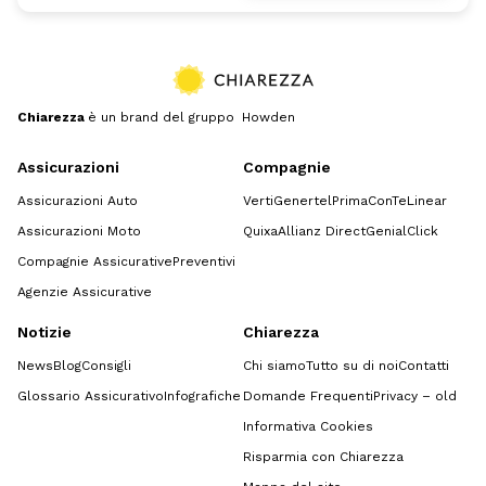
Chiarezza
è un brand del gruppo Howden
Assicurazioni
Compagnie
Assicurazioni Auto
Verti
Genertel
Prima
ConTe
Linear
Assicurazioni Moto
Quixa
Allianz Direct
GenialClick
Compagnie Assicurative
Preventivi
Agenzie Assicurative
Notizie
Chiarezza
News
Blog
Consigli
Chi siamo
Tutto su di noi
Contatti
Glossario Assicurativo
Infografiche
Domande Frequenti
Privacy – old
Informativa Cookies
Risparmia con Chiarezza