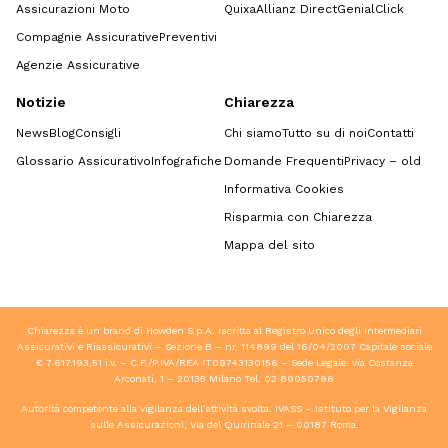
Assicurazioni Moto
Quixa
Allianz Direct
GenialClick
Compagnie Assicurative
Preventivi
Agenzie Assicurative
Notizie
Chiarezza
News
Blog
Consigli
Chi siamo
Tutto su di noi
Contatti
Glossario Assicurativo
Infografiche
Domande Frequenti
Privacy – old
Informativa Cookies
Risparmia con Chiarezza
Mappa del sito
Chiarezza è un brand di Howden S.p.A. Iscritta al Registro Unico degli Intermediari
Assicurativi e Riassicurativi – Sezione B – nr. 114899 del 16/04/2007 Capitale sociale
€ 7.617.193,51 i.v. – C.F./P.IVA/REA IT09743130156 – Sede Legale: via Costanza
Arconati, 1 – 20135 Milano Tel.
02 89050796
Autorità competente alla vigilanza dell’attività svolta: IVASS – Istituto per la Vigilanza
sulle Assicurazioni, Via del Quirinale 21 – 00187 Roma.