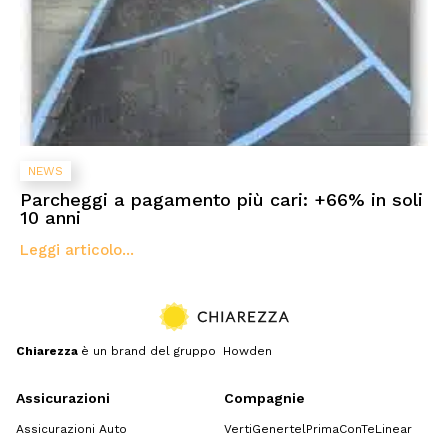
NEWS
Parcheggi a pagamento più cari: +66% in soli
10 anni
Leggi articolo...
Chiarezza
è un brand del gruppo Howden
Assicurazioni
Compagnie
Assicurazioni Auto
Verti
Genertel
Prima
ConTe
Linear