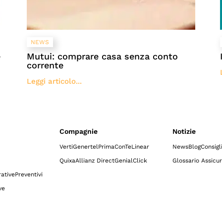
NEWS
e
Mutui: comprare casa senza conto
corrente
Leggi articolo...
Compagnie
Notizie
Verti
Genertel
Prima
ConTe
Linear
News
Blog
Consigl
Quixa
Allianz Direct
GenialClick
Glossario Assicur
ative
Preventivi
ve