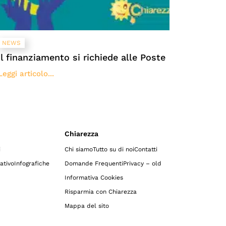
NEWS
Il finanziamento si richiede alle Poste
Leggi articolo...
Chiarezza
i
Chi siamo
Tutto su di noi
Contatti
ativo
Infografiche
Domande Frequenti
Privacy – old
Informativa Cookies
Risparmia con Chiarezza
Mappa del sito