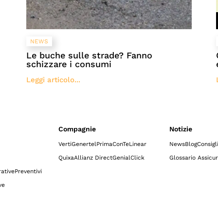
NEWS
Le buche sulle strade? Fanno
schizzare i consumi
Leggi articolo...
Compagnie
Notizie
Verti
Genertel
Prima
ConTe
Linear
News
Blog
Consigl
Quixa
Allianz Direct
GenialClick
Glossario Assicur
ative
Preventivi
ve