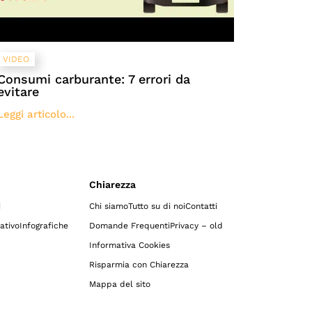
VIDEO
Consumi carburante: 7 errori da
evitare
Leggi articolo...
Chiarezza
i
Chi siamo
Tutto su di noi
Contatti
ativo
Infografiche
Domande Frequenti
Privacy – old
Informativa Cookies
Risparmia con Chiarezza
Mappa del sito