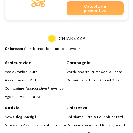
Calcola un
preventivo
Chiarezza
è un brand del gruppo Howden
Assicurazioni
Compagnie
Assicurazioni Auto
Verti
Genertel
Prima
ConTe
Linear
Assicurazioni Moto
Quixa
Allianz Direct
GenialClick
Compagnie Assicurative
Preventivi
Agenzie Assicurative
Notizie
Chiarezza
News
Blog
Consigli
Chi siamo
Tutto su di noi
Contatti
Glossario Assicurativo
Infografiche
Domande Frequenti
Privacy – old