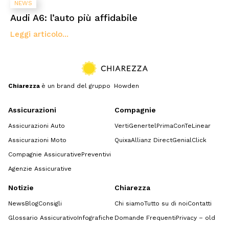
NEWS
Audi A6: l’auto più affidabile
Leggi articolo...
Chiarezza
è un brand del gruppo Howden
Assicurazioni
Compagnie
Assicurazioni Auto
Verti
Genertel
Prima
ConTe
Linear
Assicurazioni Moto
Quixa
Allianz Direct
GenialClick
Compagnie Assicurative
Preventivi
Agenzie Assicurative
Notizie
Chiarezza
News
Blog
Consigli
Chi siamo
Tutto su di noi
Contatti
Glossario Assicurativo
Infografiche
Domande Frequenti
Privacy – old