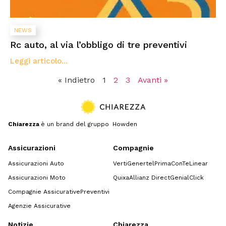
NEWS
Rc auto, al via l’obbligo di tre preventivi
Leggi articolo...
« Indietro
1
2
3
Avanti »
Chiarezza
è un brand del gruppo Howden
Assicurazioni
Compagnie
Assicurazioni Auto
Verti
Genertel
Prima
ConTe
Linear
Assicurazioni Moto
Quixa
Allianz Direct
GenialClick
Compagnie Assicurative
Preventivi
Agenzie Assicurative
Notizie
Chiarezza