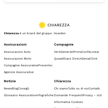
Chiarezza
è un brand del gruppo Howden
Assicurazioni
Compagnie
Assicurazioni Auto
Verti
Genertel
Prima
ConTe
Linear
Assicurazioni Moto
Quixa
Allianz Direct
GenialClick
Compagnie Assicurative
Preventivi
Agenzie Assicurative
Notizie
Chiarezza
News
Blog
Consigli
Chi siamo
Tutto su di noi
Contatti
Glossario Assicurativo
Infografiche
Domande Frequenti
Privacy – old
Informativa Cookies