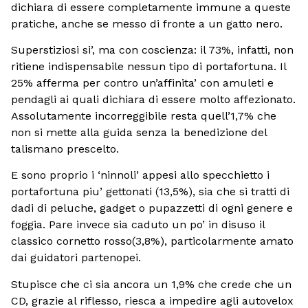
dichiara di essere completamente immune a queste
pratiche, anche se messo di fronte a un gatto nero.
Superstiziosi si’, ma con coscienza: il 73%, infatti, non
ritiene indispensabile nessun tipo di portafortuna. Il
25% afferma per contro un’affinita’ con amuleti e
pendagli ai quali dichiara di essere molto affezionato.
Assolutamente incorreggibile resta quell’1,7% che
non si mette alla guida senza la benedizione del
talismano prescelto.
E sono proprio i ‘ninnoli’ appesi allo specchietto i
portafortuna piu’ gettonati (13,5%), sia che si tratti di
dadi di peluche, gadget o pupazzetti di ogni genere e
foggia. Pare invece sia caduto un po’ in disuso il
classico cornetto rosso(3,8%), particolarmente amato
dai guidatori partenopei.
Stupisce che ci sia ancora un 1,9% che crede che un
CD, grazie al riflesso, riesca a impedire agli autovelox