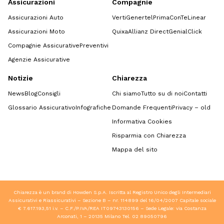
Assicurazioni
Compagnie
Assicurazioni Auto
Verti
Genertel
Prima
ConTe
Linear
Assicurazioni Moto
Quixa
Allianz Direct
GenialClick
Compagnie Assicurative
Preventivi
Agenzie Assicurative
Notizie
Chiarezza
News
Blog
Consigli
Chi siamo
Tutto su di noi
Contatti
Glossario Assicurativo
Infografiche
Domande Frequenti
Privacy – old
Informativa Cookies
Risparmia con Chiarezza
Mappa del sito
Chiarezza è un brand di Howden S.p.A. Iscritta al Registro Unico degli Intermediari
Assicurativi e Riassicurativi – Sezione B – nr. 114899 del 16/04/2007 Capitale sociale
€ 7.617.193,51 i.v. – C.F./P.IVA/REA IT09743130156 – Sede Legale: via Costanza
Arconati, 1 – 20135 Milano Tel.
02 89050796