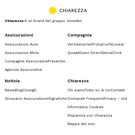
Chiarezza
è un brand del gruppo Howden
Assicurazioni
Compagnie
Assicurazioni Auto
Verti
Genertel
Prima
ConTe
Linear
Assicurazioni Moto
Quixa
Allianz Direct
GenialClick
Compagnie Assicurative
Preventivi
Agenzie Assicurative
Notizie
Chiarezza
News
Blog
Consigli
Chi siamo
Tutto su di noi
Contatti
Glossario Assicurativo
Infografiche
Domande Frequenti
Privacy – old
Informativa Cookies
Risparmia con Chiarezza
Mappa del sito