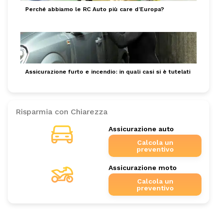
Perché abbiamo le RC Auto più care d’Europa?
Assicurazione furto e incendio: in quali casi si è tutelati
Risparmia con Chiarezza
Assicurazione auto
Calcola un
preventivo
Assicurazione moto
Calcola un
preventivo