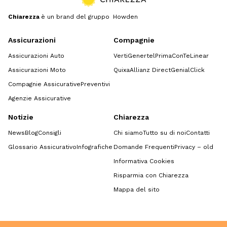
Chiarezza
è un brand del gruppo Howden
Assicurazioni
Compagnie
Assicurazioni Auto
Verti
Genertel
Prima
ConTe
Linear
Assicurazioni Moto
Quixa
Allianz Direct
GenialClick
Compagnie Assicurative
Preventivi
Agenzie Assicurative
Notizie
Chiarezza
News
Blog
Consigli
Chi siamo
Tutto su di noi
Contatti
Glossario Assicurativo
Infografiche
Domande Frequenti
Privacy – old
Informativa Cookies
Risparmia con Chiarezza
Mappa del sito