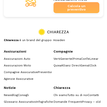
Calcola un
preventivo
Chiarezza
è un brand del gruppo Howden
Assicurazioni
Compagnie
Assicurazioni Auto
Verti
Genertel
Prima
ConTe
Linear
Assicurazioni Moto
Quixa
Allianz Direct
GenialClick
Compagnie Assicurative
Preventivi
Agenzie Assicurative
Notizie
Chiarezza
News
Blog
Consigli
Chi siamo
Tutto su di noi
Contatti
Glossario Assicurativo
Infografiche
Domande Frequenti
Privacy – old