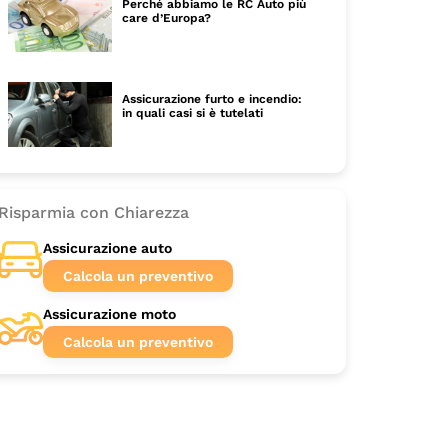
Perché abbiamo le RC Auto più
care d’Europa?
Assicurazione furto e incendio:
in quali casi si è tutelati
Risparmia con Chiarezza
Assicurazione auto
Calcola un preventivo
Assicurazione moto
Calcola un preventivo