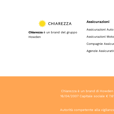
Assicurazioni
Assicurazioni Auto
Chiarezza
è un brand del gruppo
Assicurazioni Moto
Howden
Compagnie Assicur
Agenzie Assicurati
Chiarezza è un brand di Howden S.p
16/04/2007 Capitale sociale € 7.61
Autorità competente alla vigilanza 