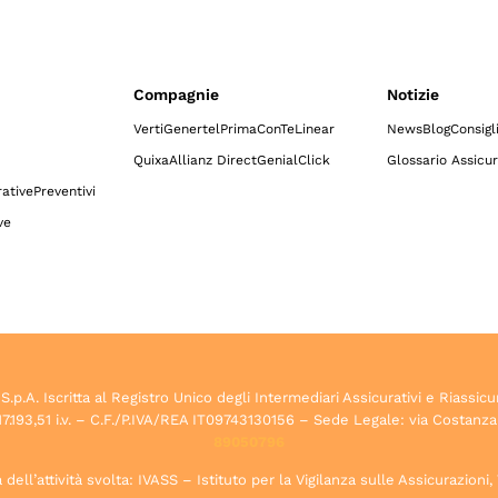
Compagnie
Notizie
Verti
Genertel
Prima
ConTe
Linear
News
Blog
Consigl
Quixa
Allianz Direct
GenialClick
Glossario Assicur
ative
Preventivi
ve
.A. Iscritta al Registro Unico degli Intermediari Assicurativi e Riassicu
7.193,51 i.v. – C.F./P.IVA/REA IT09743130156 – Sede Legale: via Costanza
89050796
dell’attività svolta: IVASS – Istituto per la Vigilanza sulle Assicurazioni