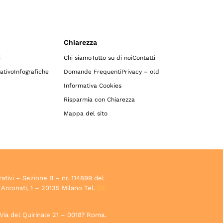
Chiarezza
i
Chi siamo
Tutto su di noi
Contatti
ativo
Infografiche
Domande Frequenti
Privacy – old
Informativa Cookies
Risparmia con Chiarezza
Mappa del sito
rativi – Sezione B – nr. 114899 del
 Arconati, 1 – 20135 Milano Tel.
02
, Via del Quirinale 21 – 00187 Roma.