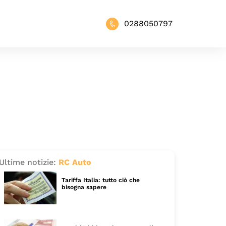
0288050797
Ultime notizie:
RC Auto
Tariffa Italia: tutto ciò che
bisogna sapere