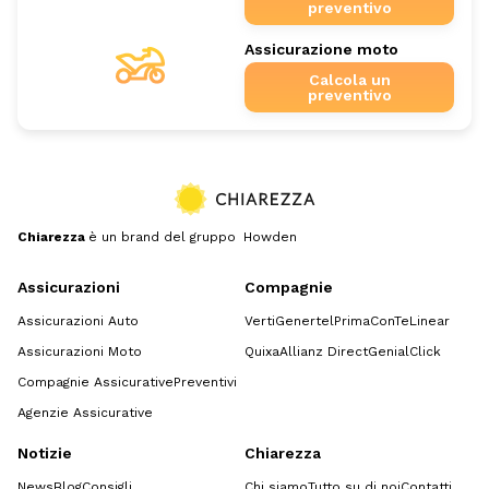
preventivo
Assicurazione moto
Calcola un
preventivo
Chiarezza
è un brand del gruppo Howden
Assicurazioni
Compagnie
Assicurazioni Auto
Verti
Genertel
Prima
ConTe
Linear
Assicurazioni Moto
Quixa
Allianz Direct
GenialClick
Compagnie Assicurative
Preventivi
Agenzie Assicurative
Notizie
Chiarezza
News
Blog
Consigli
Chi siamo
Tutto su di noi
Contatti