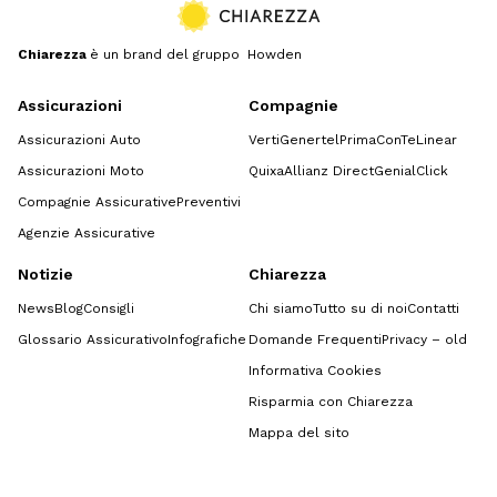
Chiarezza
è un brand del gruppo Howden
Assicurazioni
Compagnie
Assicurazioni Auto
Verti
Genertel
Prima
ConTe
Linear
Assicurazioni Moto
Quixa
Allianz Direct
GenialClick
Compagnie Assicurative
Preventivi
Agenzie Assicurative
Notizie
Chiarezza
News
Blog
Consigli
Chi siamo
Tutto su di noi
Contatti
Glossario Assicurativo
Infografiche
Domande Frequenti
Privacy – old
Informativa Cookies
Risparmia con Chiarezza
Mappa del sito