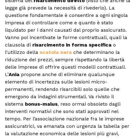
sistema del
risarcimento diretto
(visto che anche la
legge già prevede la necessità di rivederlo). La
questione fondamentale è consentire a ogni singola
impresa di controllare come e quanto è stato
liquidato per i danni causati dal proprio assicurato.
Vanno poi incentivate le forme contrattuali, quali la
clausola di
risarcimento in forma specifica
o
l’utilizzo della
scatola nera
che determinano la
riduzione dei prezzi, sempre rispettando la libertà
delle imprese di offrire questi modelli contrattuali.
L’
Ania
propone anche di eliminare qualunque
elemento di incertezza sulle lesioni micro-
permanenti, rendendo risarcibili solo quelle che
emergono da indagini strumentali. Va rivisto il
sistema
bonus-malus
, reso ormai obsoleto dagli
interventi normativi che sono stati approvati nel
tempo. Per l’associazione nazionale fra le imprese
assicuratrici, va emanata con urgenza la tabella per
la valutazione economica delle lesioni più gravi,