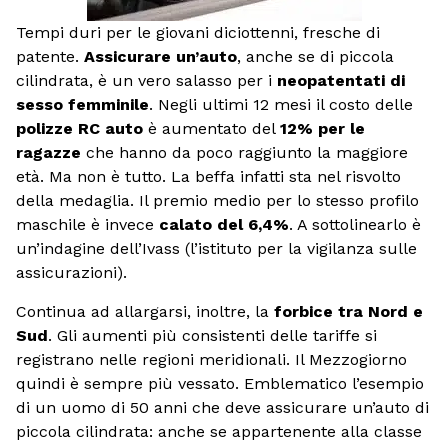
Tempi duri per le giovani diciottenni, fresche di
patente.
Assicurare un’auto
, anche se di piccola
cilindrata, è un vero salasso per i
neopatentati di
sesso femminile
. Negli ultimi 12 mesi il costo delle
polizze RC auto
è aumentato del
12% per le
ragazze
che hanno da poco raggiunto la maggiore
età. Ma non è tutto. La beffa infatti sta nel risvolto
della medaglia. Il premio medio per lo stesso profilo
maschile è invece
calato del 6,4%
. A sottolinearlo è
un’indagine dell’Ivass (l’istituto per la vigilanza sulle
assicurazioni).
Continua ad allargarsi, inoltre, la
forbice tra Nord e
Sud
. Gli aumenti più consistenti delle tariffe si
registrano nelle regioni meridionali. Il Mezzogiorno
quindi è sempre più vessato. Emblematico l’esempio
di un uomo di 50 anni che deve assicurare un’auto di
piccola cilindrata: anche se appartenente alla classe