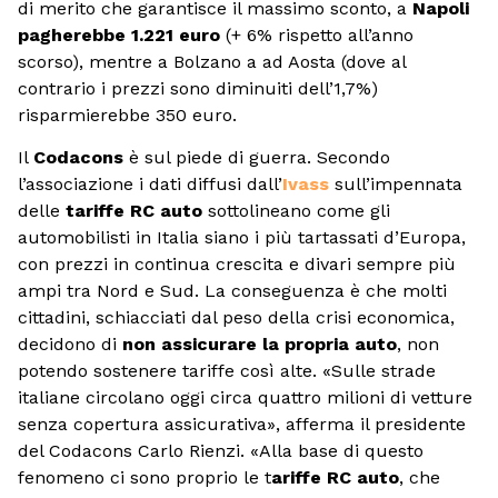
di merito che garantisce il massimo sconto, a
Napoli
pagherebbe 1.221 euro
(+ 6% rispetto all’anno
scorso), mentre a Bolzano a ad Aosta (dove al
contrario i prezzi sono diminuiti dell’1,7%)
risparmierebbe 350 euro.
Il
Codacons
è sul piede di guerra. Secondo
l’associazione i dati diffusi dall’
Ivass
sull’impennata
delle
tariffe RC auto
sottolineano come gli
automobilisti in Italia siano i più tartassati d’Europa,
con prezzi in continua crescita e divari sempre più
ampi tra Nord e Sud. La conseguenza è che molti
cittadini, schiacciati dal peso della crisi economica,
decidono di
non assicurare la propria auto
, non
potendo sostenere tariffe così alte. «Sulle strade
italiane circolano oggi circa quattro milioni di vetture
senza copertura assicurativa», afferma il presidente
del Codacons Carlo Rienzi. «Alla base di questo
fenomeno ci sono proprio le t
ariffe RC auto
, che