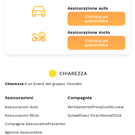
Assicurazione auto
Calcola un
preventivo
Assicurazione moto
Calcola un
preventivo
Chiarezza
è un brand del gruppo Howden
Assicurazioni
Compagnie
Assicurazioni Auto
Verti
Genertel
Prima
ConTe
Linear
Assicurazioni Moto
Quixa
Allianz Direct
GenialClick
Compagnie Assicurative
Preventivi
Agenzie Assicurative