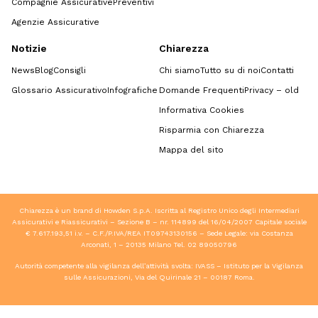
Compagnie Assicurative
Preventivi
Agenzie Assicurative
Notizie
Chiarezza
News
Blog
Consigli
Chi siamo
Tutto su di noi
Contatti
Glossario Assicurativo
Infografiche
Domande Frequenti
Privacy – old
Informativa Cookies
Risparmia con Chiarezza
Mappa del sito
Chiarezza è un brand di Howden S.p.A. Iscritta al Registro Unico degli Intermediari
Assicurativi e Riassicurativi – Sezione B – nr. 114899 del 16/04/2007 Capitale sociale
€ 7.617.193,51 i.v. – C.F./P.IVA/REA IT09743130156 – Sede Legale: via Costanza
Arconati, 1 – 20135 Milano Tel.
02 89050796
Autorità competente alla vigilanza dell’attività svolta: IVASS – Istituto per la Vigilanza
sulle Assicurazioni, Via del Quirinale 21 – 00187 Roma.