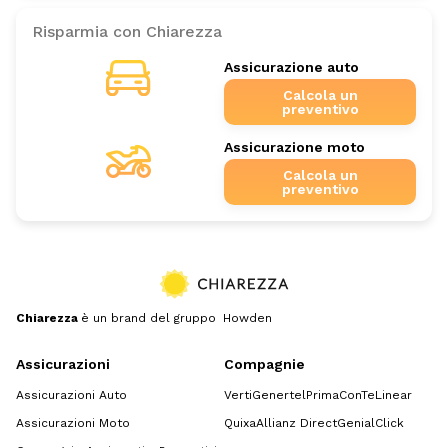
Risparmia con Chiarezza
Assicurazione auto
Calcola un
preventivo
Assicurazione moto
Calcola un
preventivo
Chiarezza
è un brand del gruppo Howden
Assicurazioni
Compagnie
Assicurazioni Auto
Verti
Genertel
Prima
ConTe
Linear
Assicurazioni Moto
Quixa
Allianz Direct
GenialClick