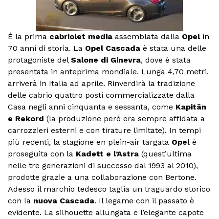
È la prima
cabriolet media
assemblata dalla
Opel
in
70 anni di storia. La
Opel Cascada
è stata una delle
protagoniste del
Salone di Ginevra
, dove è stata
presentata in anteprima mondiale. Lunga 4,70 metri,
arriverà in Italia ad aprile. Rinverdirà la tradizione
delle cabrio quattro posti commercializzate dalla
Casa negli anni cinquanta e sessanta, come
Kapitän
e Rekord
(la produzione però era sempre affidata a
carrozzieri esterni e con tirature limitate). In tempi
più recenti, la stagione en plein-air targata
Opel
è
proseguita con la
Kadett e l’Astra
(quest’ultima
nelle tre generazioni di successo dal 1993 al 2010),
prodotte grazie a una collaborazione con Bertone.
Adesso il marchio tedesco taglia un traguardo storico
con la
nuova Cascada
. Il legame con il passato è
evidente. La silhouette allungata e l’elegante capote