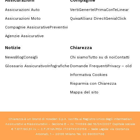
Assicurazioni
Compagnie
Assicurazioni Auto
Verti
Genertel
Prima
ConTe
Linear
Assicurazioni Moto
Quixa
Allianz Direct
GenialClick
Compagnie Assicurative
Preventivi
Agenzie Assicurative
Notizie
Chiarezza
News
Blog
Consigli
Chi siamo
Tutto su di noi
Contatti
Glossario Assicurativo
Infografiche
Domande Frequenti
Privacy – old
Informativa Cookies
Risparmia con Chiarezza
Mappa del sito
Chiarezza è un brand di Howden S.p.A. Iscritta al Registro Unico degli Intermediari
Assicurativi e Riassicurativi – Sezione B – nr. 114899 del 16/04/2007 Capitale sociale
€ 7.617.193,51 i.v. – C.F./P.IVA/REA IT09743130156 – Sede Legale: via Costanza
Arconati, 1 – 20135 Milano Tel.
02 89050796