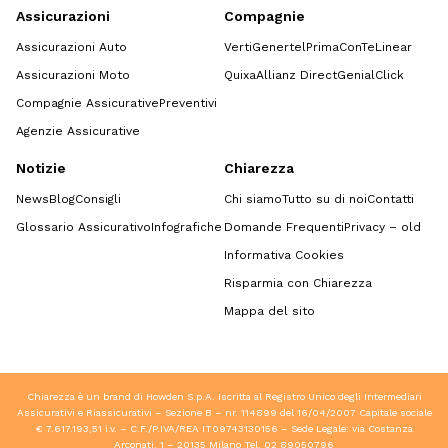
Assicurazioni
Compagnie
Assicurazioni Auto
Verti
Genertel
Prima
ConTe
Linear
Assicurazioni Moto
Quixa
Allianz Direct
GenialClick
Compagnie Assicurative
Preventivi
Agenzie Assicurative
Notizie
Chiarezza
News
Blog
Consigli
Chi siamo
Tutto su di noi
Contatti
Glossario Assicurativo
Infografiche
Domande Frequenti
Privacy – old
Informativa Cookies
Risparmia con Chiarezza
Mappa del sito
Chiarezza è un brand di Howden S.p.A. Iscritta al Registro Unico degli Intermediari
Assicurativi e Riassicurativi – Sezione B – nr. 114899 del 16/04/2007 Capitale sociale
€ 7.617.193,51 i.v. – C.F./P.IVA/REA IT09743130156 – Sede Legale: via Costanza
Arconati, 1 – 20135 Milano Tel.
02 89050796