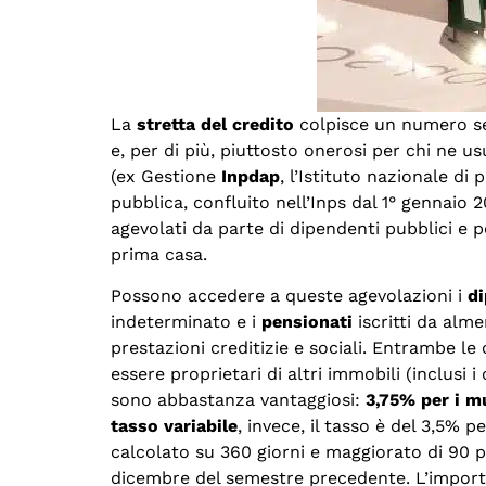
La
stretta del credito
colpisce un numero sem
e, per di più, piuttosto onerosi per chi ne us
(ex Gestione
Inpdap
, l’Istituto nazionale di
pubblica, confluito nell’Inps dal 1° gennaio 2
agevolati da parte di dipendenti pubblici e pe
prima casa.
Possono accedere a queste agevolazioni i
di
indeterminato e i
pensionati
iscritti da alme
prestazioni creditizie e sociali. Entrambe l
essere proprietari di altri immobili (inclusi i
sono abbastanza vantaggiosi:
3,75% per i m
tasso variabile
, invece, il tasso è del 3,5% pe
calcolato su 360 giorni e maggiorato di 90 pu
dicembre del semestre precedente. L’import