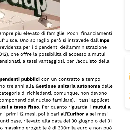
pre più elevato di famiglie. Pochi finanziamenti
ufruisce. Uno spiraglio però si intravede dall’
Inps
 previdenza per i dipendenti dell’amministrazione
012), che offre la possibilità di accesso a mutui
nsionati, a tassi vantaggiosi, per l’acquisto della
pendenti pubblici
con un contratto a tempo
no tre anni alla
Gestione unitaria autonoma
delle
e categorie di richiedenti, comunque, non devono
 componenti del nucleo familiare). I tassi applicati
utui a tasso fisso
. Per quanto riguarda i
mutui a
r i primi 12 mesi, poi è pari all’
Euribor
a sei mesi
nti base, rilevato alla data del 30 giugno o del 31
o massimo erogabile è di 300mila euro e non può