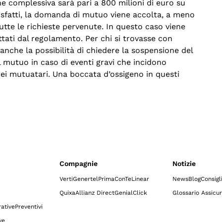
one complessiva sarà pari a 800 milioni di euro su
ddisfatti, la domanda di mutuo viene accolta, a meno
tutte le richieste pervenute. In questo caso viene
ttati dal regolamento. Per chi si trovasse con
 anche la possibilità di chiedere la sospensione del
 mutuo in caso di eventi gravi che incidono
i mutuatari. Una boccata d’ossigeno in questi
Compagnie
Notizie
Verti
Genertel
Prima
ConTe
Linear
News
Blog
Consigl
Quixa
Allianz Direct
GenialClick
Glossario Assicur
ative
Preventivi
ve