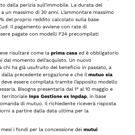
o dalla perizia sull’immobile. La durata del
ni a un massimo di 30 anni. L’ammontare massimo
0% del proprio reddito calcolato sulla base
 Cud. Il pagamento avviene con rate di
ere pagate con modelli F24 precompilati
eve risultare come la
prima casa
ed è obbligatorio
nni dal momento dell’acquisto. Un nuovo
chi ha già usufruito del beneficio in passato, a
 dalla precedente erogazione e che il
mutuo sia
deve essere compilata tramite l’apposito modello
saria. Bisogna presentarla dal 1° al 10 maggio e
o territoriale
Inps Gestione ex Inpdap
, in base
 domanda di mutuo. Il richiedente riceverà risposta
iorni a partire dalla data ultima per la
 mesi i fondi per la concessione dei
mutui