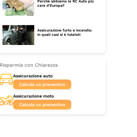
Perché abbiamo le RC Auto più
care d’Europa?
Assicurazione furto e incendio:
in quali casi si è tutelati
Risparmia con Chiarezza
Assicurazione auto
Calcola un preventivo
Assicurazione moto
Calcola un preventivo