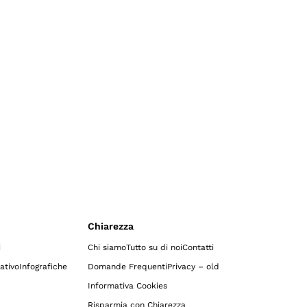
Chiarezza
i
Chi siamo
Tutto su di noi
Contatti
ativo
Infografiche
Domande Frequenti
Privacy – old
Informativa Cookies
Risparmia con Chiarezza