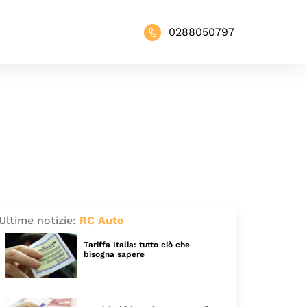
0288050797
Ultime notizie:
RC Auto
Tariffa Italia: tutto ciò che
bisogna sapere