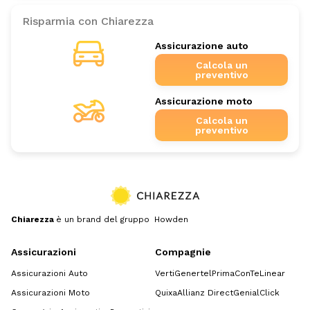
Risparmia con Chiarezza
Assicurazione auto
Calcola un
preventivo
Assicurazione moto
Calcola un
preventivo
Chiarezza
è un brand del gruppo Howden
Assicurazioni
Compagnie
Assicurazioni Auto
Verti
Genertel
Prima
ConTe
Linear
Assicurazioni Moto
Quixa
Allianz Direct
GenialClick