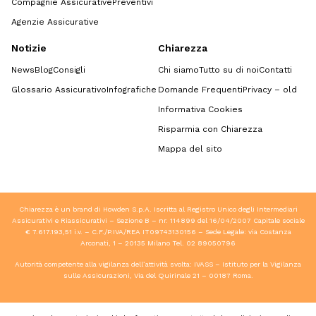
Compagnie Assicurative
Preventivi
Agenzie Assicurative
Notizie
Chiarezza
News
Blog
Consigli
Chi siamo
Tutto su di noi
Contatti
Glossario Assicurativo
Infografiche
Domande Frequenti
Privacy – old
Informativa Cookies
Risparmia con Chiarezza
Mappa del sito
Chiarezza è un brand di Howden S.p.A. Iscritta al Registro Unico degli Intermediari
Assicurativi e Riassicurativi – Sezione B – nr. 114899 del 16/04/2007 Capitale sociale
€ 7.617.193,51 i.v. – C.F./P.IVA/REA IT09743130156 – Sede Legale: via Costanza
Arconati, 1 – 20135 Milano Tel.
02 89050796
Autorità competente alla vigilanza dell’attività svolta: IVASS – Istituto per la Vigilanza
sulle Assicurazioni, Via del Quirinale 21 – 00187 Roma.