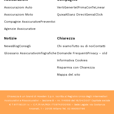
Assicurazioni Auto
Verti
Genertel
Prima
ConTe
Linear
Assicurazioni Moto
Quixa
Allianz Direct
GenialClick
Compagnie Assicurative
Preventivi
Agenzie Assicurative
Notizie
Chiarezza
News
Blog
Consigli
Chi siamo
Tutto su di noi
Contatti
Glossario Assicurativo
Infografiche
Domande Frequenti
Privacy – old
Informativa Cookies
Risparmia con Chiarezza
Mappa del sito
Chiarezza è un brand di Howden S.p.A. Iscritta al Registro Unico degli Intermediari
Assicurativi e Riassicurativi – Sezione B – nr. 114899 del 16/04/2007 Capitale sociale
€ 7.617.193,51 i.v. – C.F./P.IVA/REA IT09743130156 – Sede Legale: via Costanza
Arconati, 1 – 20135 Milano Tel.
02 89050796