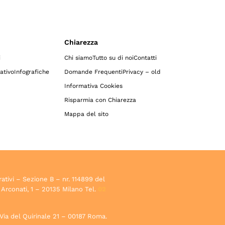
Chiarezza
i
Chi siamo
Tutto su di noi
Contatti
ativo
Infografiche
Domande Frequenti
Privacy – old
Informativa Cookies
Risparmia con Chiarezza
Mappa del sito
rativi – Sezione B – nr. 114899 del
 Arconati, 1 – 20135 Milano Tel.
02
, Via del Quirinale 21 – 00187 Roma.