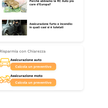
Perché abbiamo le RC Auto più
care d’Europa?
Assicurazione furto e incendio:
in quali casi si è tutelati
Risparmia con Chiarezza
Assicurazione auto
Calcola un preventivo
Assicurazione moto
Calcola un preventivo