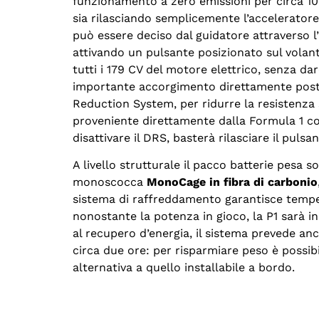
funzionamento a zero emissioni per circa 10k
sia rilasciando semplicemente l’acceleratore
può essere deciso dal guidatore attraverso 
attivando un pulsante posizionato sul volant
tutti i 179 CV del motore elettrico, senza dar
importante accorgimento direttamente posto
Reduction System, per ridurre la resistenza 
proveniente direttamente dalla Formula 1 cons
disattivare il DRS, basterà rilasciare il pulsa
A livello strutturale il pacco batterie pesa
monoscocca
MonoCage in fibra di carbonio
sistema di raffreddamento garantisce tempera
nonostante la potenza in gioco, la P1 sarà 
al recupero d’energia, il sistema prevede anc
circa due ore: per risparmiare peso è possibi
alternativa a quello installabile a bordo.