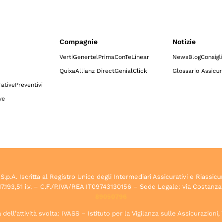
Compagnie
Notizie
Verti
Genertel
Prima
ConTe
Linear
News
Blog
Consigl
Quixa
Allianz Direct
GenialClick
Glossario Assicur
ative
Preventivi
ve
.A. Iscritta al Registro Unico degli Intermediari Assicurativi e Riassicu
7.193,51 i.v. – C.F./P.IVA/REA IT09743130156 – Sede Legale: via Costanza
89050796
dell’attività svolta: IVASS – Istituto per la Vigilanza sulle Assicurazioni