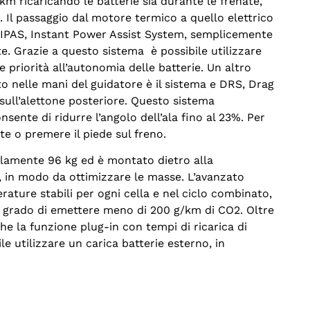
m ricaricando le batterie sia durante le frenate,
. Il passaggio dal motore termico a quello elettrico
l’IPAS, Instant Power Assist System, semplicemente
e. Grazie a questo sistema è possibile utilizzare
e priorità all’autonomia delle batterie. Un altro
 nelle mani del guidatore è il sistema e DRS, Drag
sull’alettone posteriore. Questo sistema
ente di ridurre l’angolo dell’ala fino al 23%. Per
nte o premere il piede sul freno.
 solamente 96 kg ed è montato dietro alla
, in modo da ottimizzare le masse. L’avanzato
ture stabili per ogni cella e nel ciclo combinato,
in grado di emettere meno di 200 g/km di CO2. Oltre
he la funzione plug-in con tempi di ricarica di
le utilizzare un carica batterie esterno, in