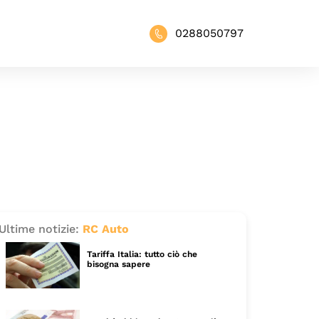
0288050797
Ultime notizie:
RC Auto
Tariffa Italia: tutto ciò che
bisogna sapere