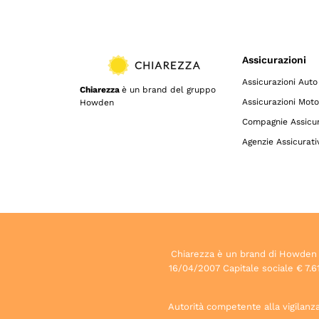
Assicurazioni
Assicurazioni Auto
Chiarezza
è un brand del gruppo
Assicurazioni Moto
Howden
Compagnie Assicur
Agenzie Assicurati
Chiarezza è un brand di Howden S.p
16/04/2007 Capitale sociale € 7.61
Autorità competente alla vigilanza 