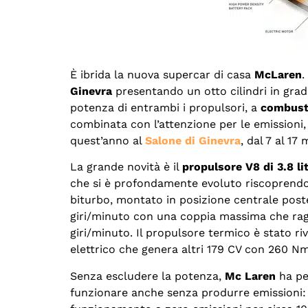
È ibrida la nuova supercar di casa
McLaren
.
Ginevra
presentando un otto cilindri in grad
potenza di entrambi i propulsori, a
combusti
combinata con l’attenzione per le emissioni
quest’anno al
Salone di Ginevra
, dal 7 al 17
La grande novità è il
propulsore V8 di 3.8 lit
che si è profondamente evoluto riscoprendos
biturbo, montato in posizione centrale poste
giri/minuto con una coppia massima che ragg
giri/minuto. Il propulsore termico è stato riv
elettrico che genera altri 179 CV con 260 Nm
Senza escludere la potenza,
Mc Laren
ha pe
funzionare anche senza produrre emissioni: 