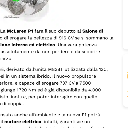
 La
McLaren P1
farà il suo debutto al
Salone di
o di erogare la bellezza di 916 CV se si sommano la
one interna ed elettrico
. Una vera potenza
, assolutamente da non perdere e da scoprire
 marzo.
ri
, derivato dall’unità M838T utilizzata dalla 12C,
i in un sistema ibrido. Il nuovo propulsore
riore, è capace di erogare 737 CV a 7.500
iunge i 720 Nm ed è già disponibile da 4.000
isto, inoltre, per poter interagire con quello
 di coppia.
nsato anche all’ambiente e la nuova P1 potrà
il
motore elettrico
, infatti, garantisce un