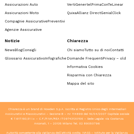
Assicurazioni Auto
Verti
Genertel
Prima
ConTe
Linear
Assicurazioni Moto
Quixa
Allianz Direct
GenialClick
Compagnie Assicurative
Preventivi
Agenzie Assicurative
Notizie
Chiarezza
News
Blog
Consigli
Chi siamo
Tutto su di noi
Contatti
Glossario Assicurativo
Infografiche
Domande Frequenti
Privacy – old
Informativa Cookies
Risparmia con Chiarezza
Mappa del sito
Chiarezza è un brand di Howden S.p.A. Iscritta al Registro Unico degli Intermediari
Assicurativi e Riassicurativi – Sezione B – nr. 114899 del 16/04/2007 Capitale sociale
€ 7.617.193,51 i.v. – C.F./P.IVA/REA IT09743130156 – Sede Legale: via Costanza
Arconati, 1 – 20135 Milano Tel.
02 89050796
Autorità competente alla vigilanza dell’attività svolta: IVASS – Istituto per la Vigilanza