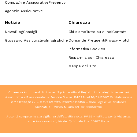
Compagnie Assicurative
Preventivi
Agenzie Assicurative
Notizie
Chiarezza
News
Blog
Consigli
Chi siamo
Tutto su di noi
Contatti
Glossario Assicurativo
Infografiche
Domande Frequenti
Privacy – old
Informativa Cookies
Risparmia con Chiarezza
Mappa del sito
Chiarezza è un brand di Howden S.p.A. Iscritta al Registro Unico degli Intermediari
Assicurativi e Riassicurativi – Sezione B – nr. 114899 del 16/04/2007 Capitale sociale
€ 7.617.193,51 i.v. – C.F./P.IVA/REA IT09743130156 – Sede Legale: via Costanza
Arconati, 1 – 20135 Milano Tel.
02 89050796
Autorità competente alla vigilanza dell’attività svolta: IVASS – Istituto per la Vigilanza
sulle Assicurazioni, Via del Quirinale 21 – 00187 Roma.