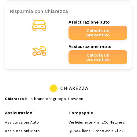
Risparmia con Chiarezza
Assicurazione auto
Calcola un
preventivo
Assicurazione moto
Calcola un
preventivo
Chiarezza
è un brand del gruppo Howden
Assicurazioni
Compagnie
Assicurazioni Auto
Verti
Genertel
Prima
ConTe
Linear
Assicurazioni Moto
Quixa
Allianz Direct
GenialClick